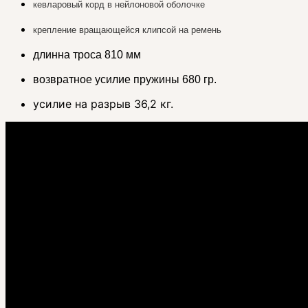
кевларовый корд в нейлоновой оболочке
крепление вращающейся клипсой на ремень
длинна троса 810 мм
возвратное усилие пружины 680 гр.
усилие на разрыв 36,2 кг.