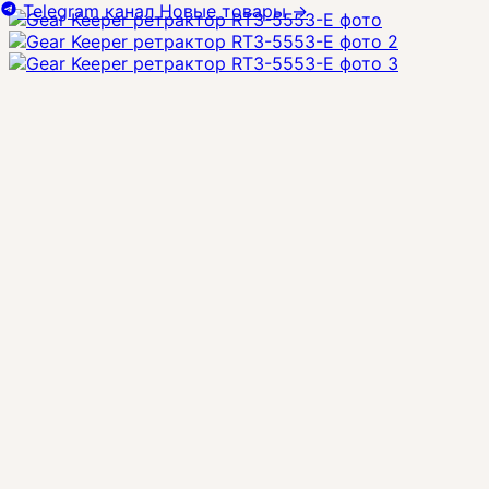
Telegram канал
Новые товары
→