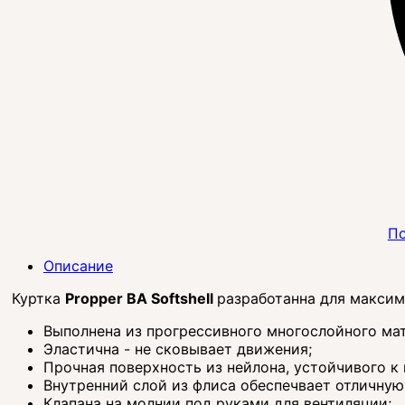
По
Описание
Куртка
Propper BA Softshell
разработанна для максим
Выполнена из прогреcсивного многослойного мате
Эластична - не сковывает движения;
Прочная поверхность из нейлона, устойчивого к
Внутренний слой из флиса обеспечвает отличну
Клапана на молнии под руками для вентиляции;