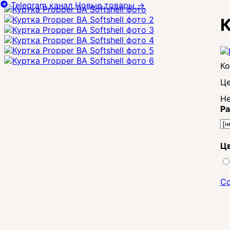
Telegram канал
Новые товары
→
К
Це
Не
Ра
Цв
Со