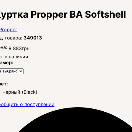
уртка Propper BA Softshell
349013
на:
8 883
грн.
т в наличии
змер:
ет:
Черный (Black)
общить о поступлении