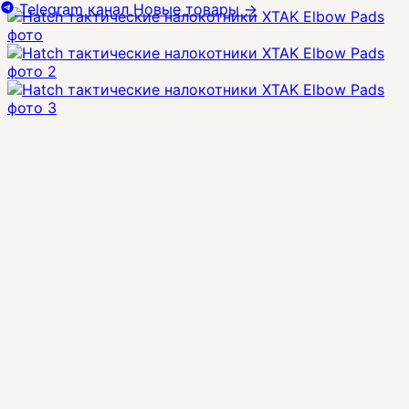
Telegram канал
Новые товары
→