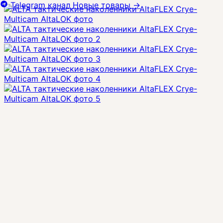
Telegram канал
Новые товары
→