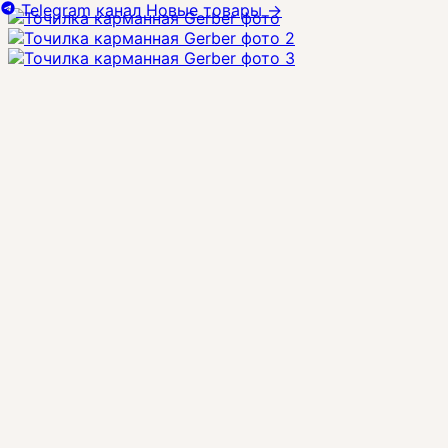
Telegram канал
Новые товары
→