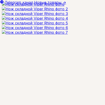
Telegram канал
Новые товары
→