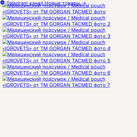
Telegram канал
Новые товары
→