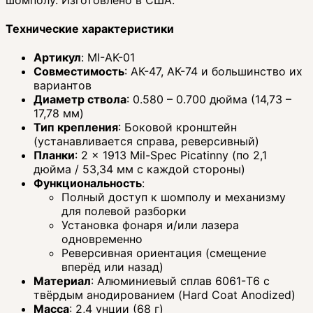
Технические характеристики
Артикул
: MI-AK-01
Совместимость
: АК-47, АК-74 и большинство их
вариантов
Диаметр ствола
: 0.580 – 0.700 дюйма (14,73 –
17,78 мм)
Тип крепления
: Боковой кронштейн
(устанавливается справа, реверсивный)
Планки
: 2 × 1913 Mil-Spec Picatinny (по 2,1
дюйма / 53,34 мм с каждой стороны)
Функциональность
:
Полный доступ к шомполу и механизму
для полевой разборки
Установка фонаря и/или лазера
одновременно
Реверсивная ориентация (смещение
вперёд или назад)
Материал
: Алюминиевый сплав 6061-T6 с
твёрдым анодированием (Hard Coat Anodized)
Масса
: 2,4 унции (68 г)