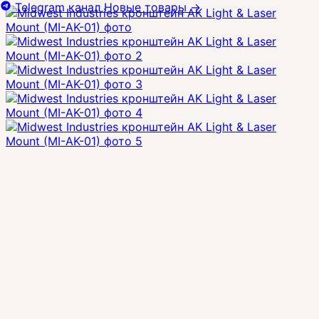
Telegram канал
Новые товары
→