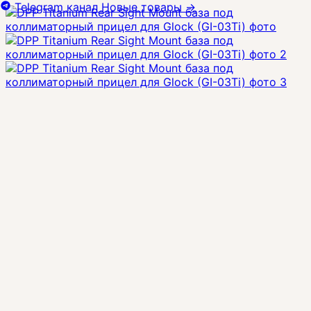
Telegram канал
Новые товары
→