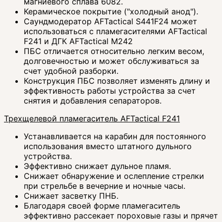
магниевого сплава 6082.
Керамическое покрытие ("холодный анод").
Саундмодератор AFTactical S441F24 может
использоваться с пламегасителями AFTactical
F241 и ДГК AFTactical М242
ПБС отличается относительно легким весом,
долговечностью и может обслуживаться за
счет удобной разборки.
Конструкция ПБС позволяет изменять длину и
эффективность работы устройства за счет
снятия и добавления сепараторов.
Трехщелевой пламегаситель AFTactical F241
Устанавливается на карабин для постоянного
использования вместо штатного дульного
устройства.
Эффективно снижает дульное пламя.
Снижает обнаружение и ослепление стрелки
при стрельбе в вечерние и ночные часы.
Снижает засветку ПНБ.
Благодаря своей форме пламегаситель
эффективно рассекает пороховые газы и прячет