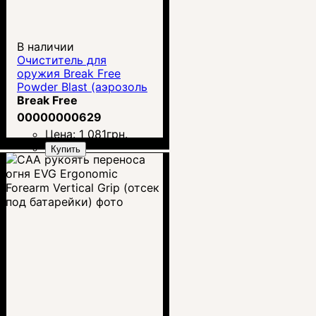
В наличии
Очиститель для
оружия Break Free
Powder Blast (аэрозоль
340 г)
Break Free
00000000629
Цена:
1 081
грн.
Купить