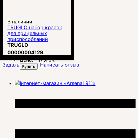
В наличии
TRUGLO набор красок
для прицельных
приспособлений
(TG985A)
TRUGLO
00000004129
Цена:
1 175
грн.
Задать вопрос
Написать отзыв
Купить