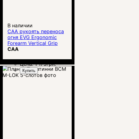
В наличии
CAA рукоять переноса
огня EVG Ergonomic
Forearm Vertical Grip
(отсек под батарейки)
CAA
Цена:
1 175
грн.
Купить