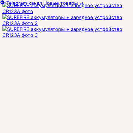
Telegram канал
Новые товары
→