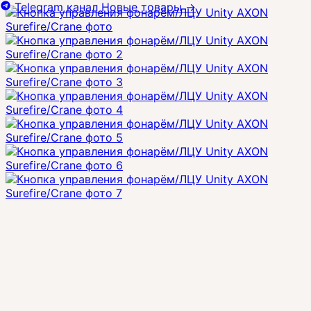
Telegram канал
Новые товары
→