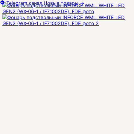
Telegram канал
Новые товары
→