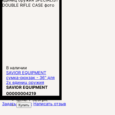
В наличии
SAVIOR EQUIPMENT
сумка-рюкзак - 36" для
2х единиц оружия
SPECIALIST DOUBLE
SAVIOR EQUIPMENT
RIFLE CASE
00000004219
Цена:
7 520
грн.
Задать вопрос
Написать отзыв
Купить