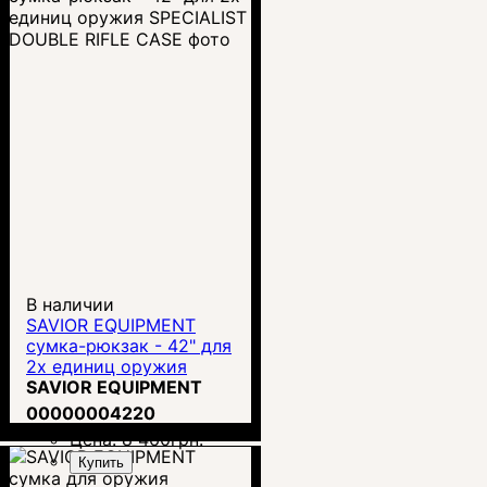
В наличии
SAVIOR EQUIPMENT
сумка-рюкзак - 42" для
2х единиц оружия
SPECIALIST DOUBLE
SAVIOR EQUIPMENT
RIFLE CASE
00000004220
Цена:
8 460
грн.
Купить