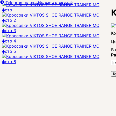
Telegram канал
Новые товары
→
Це
В 
Ра
К