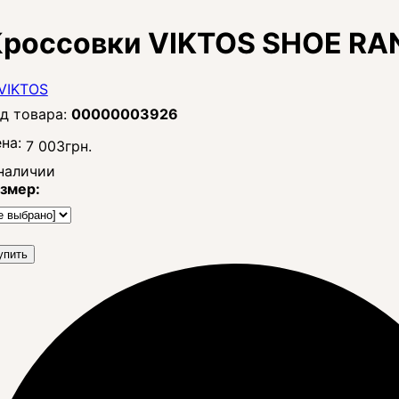
Кроссовки VIKTOS SHOE RA
00000003926
на:
7 003
грн.
наличии
змер:
упить