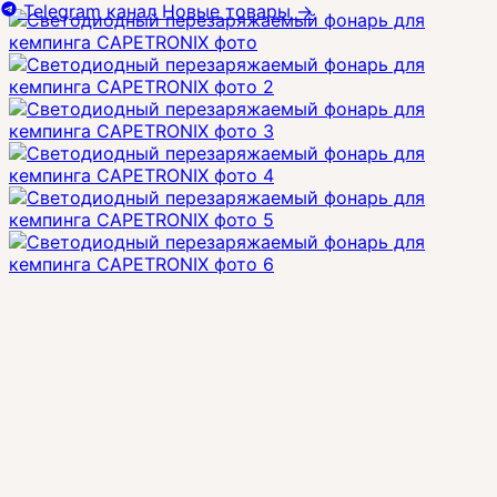
Telegram канал
Новые товары
→