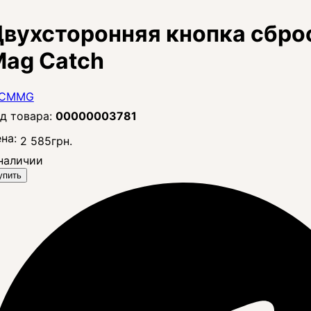
вухсторонняя кнопка сбро
ag Catch
00000003781
на:
2 585
грн.
наличии
упить