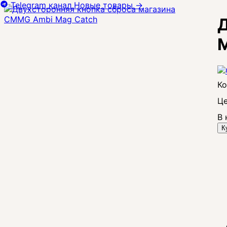
Telegram канал
Новые товары
→
Д
M
Це
В 
К