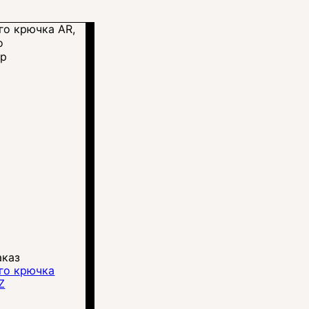
тр
аказ
го крючка
Z