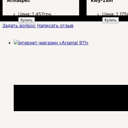
Armaspec
Kley-Zion
Цена:
1 457
грн.
Цена:
1 175
Купить
Купить
Задать вопрос
Написать отзыв