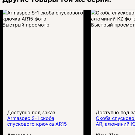
Быстрый просмотр
Быстрый просмо
Доступно под заказ
Доступно под з
Armaspec S-1 скоба
Cкоба спусково
спускового крючка AR15
AR, алюминий K