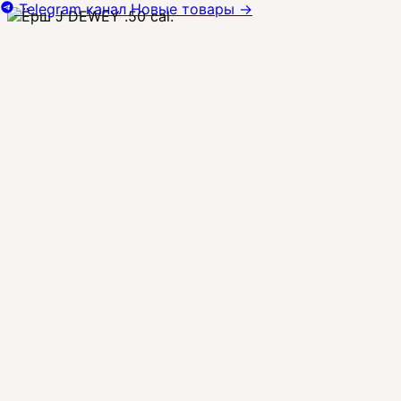
Telegram канал
Новые товары
→