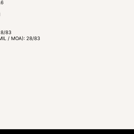
.6
1
28/83
IL / MOA): 28/83