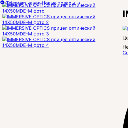
Telegram канал
Новые товары
→
I
Це
Не
Со