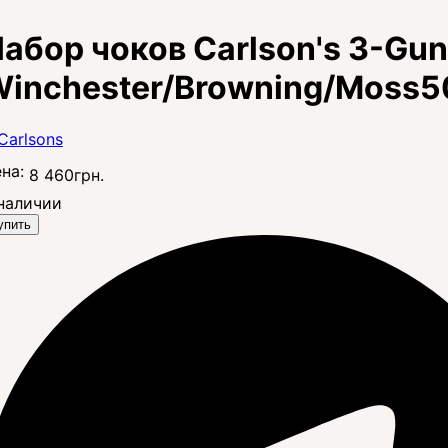
абор чоков Carlson's 3-Gun
inchester/Browning/Moss5
на:
8 460
грн.
наличии
упить