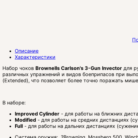
По
Описание
Характеристики
Набор чоков
Brownells Carlson's 3-Gun
Invector
для 
различных упражнений и видов боеприпасов при вып
(Extended), что позволяет более точно поражать миш
В наборе:
Improved Cylinder
- для работы на ближних диста
Modified
- для работы на средних дистанциях (су
Full
- для работы на дальних дистанциях (сужение
Система оружия:
?
Browning, Mossberg 500, Winch