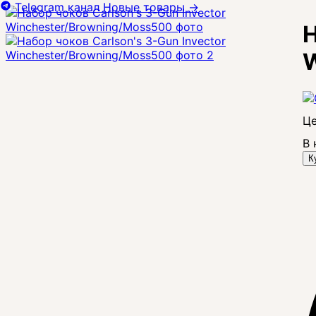
Telegram канал
Новые товары
→
Н
W
Це
В 
К