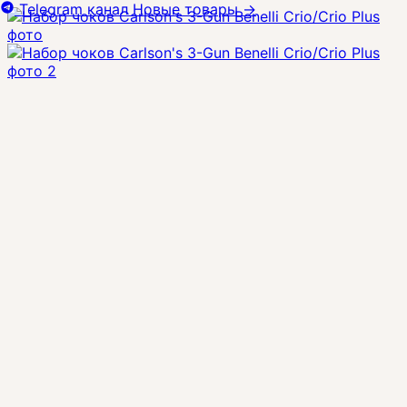
Telegram канал
Новые товары
→