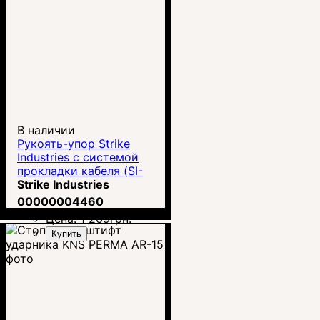
В наличии
Рукоять-упор Strike
Industries с системой
прокладки кабеля (SI-
AR-HSFG)
Strike Industries
00000004460
Цена:
1 269
грн.
Купить