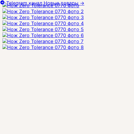
Telegram канал
Новые товары
→