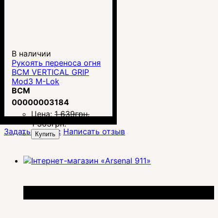
В наличии
Рукоять переноса огня
BCM VERTICAL GRIP
Mod3 M-Lok
BCM
00000003184
Цена:
1 639
грн.
1 363
грн.
Задать вопрос
Написать отзыв
Купить