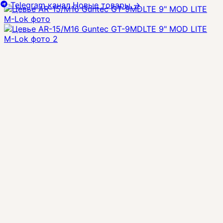
Telegram канал
Новые товары
→