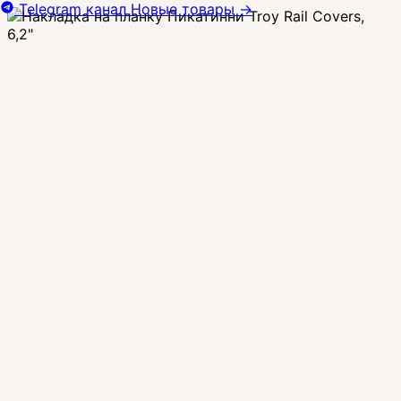
Telegram канал
Новые товары
→