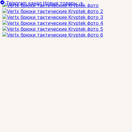
Telegram канал
Новые товары
→