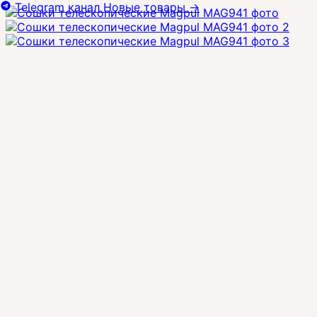
Telegram канал
Новые товары
→