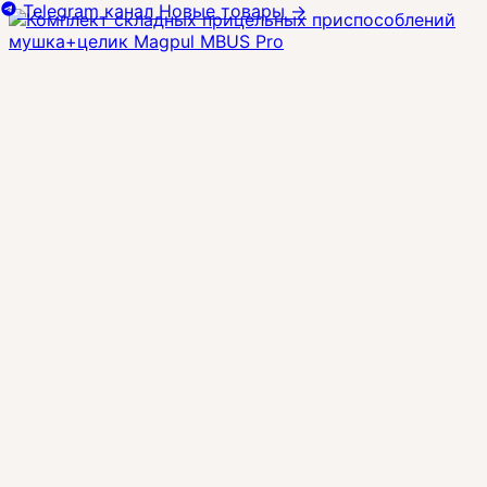
Telegram канал
Новые товары
→