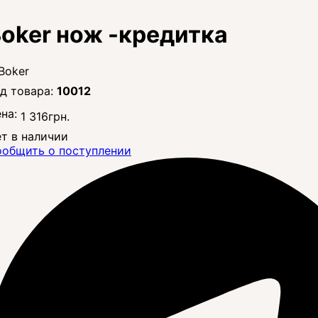
oker нож -кредитка
10012
на:
1 316
грн.
т в наличии
общить о поступлении