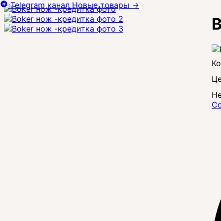
Telegram канал
Новые товары
→
B
Це
Не
Со