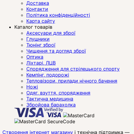
Доставка
Контакти
Політика конфіденційності
Карта сайту
Каталог товарів
Аксесуари для зброї
Глушники
Тюнінг зброї
Чищення та догляд зброї
Оптика
Ліхтарі, ЛЦВ
Спорядження для стрілецького спорту
Кемпінг, подорожі
Тепловізори, прилади нічного бачення
Ножі
Одяг, взуття, спорядження
Тактична медицина
Збройова барахолка
Створення інтернет магазину
і технічна підтримка —