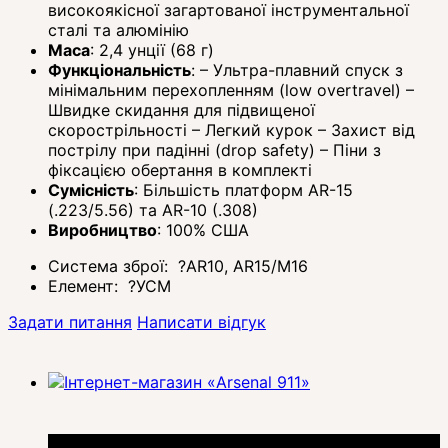
високоякісної загартованої інструментальної
сталі та алюмінію
Маса
: 2,4 унції (68 г)
Функціональність
: – Ультра-плавний спуск з
мінімальним перехопленням (low overtravel) –
Швидке скидання для підвищеної
скорострільності – Легкий курок – Захист від
пострілу при падінні (drop safety) – Піни з
фіксацією обертання в комплекті
Сумісність
: Більшість платформ AR-15
(.223/5.56) та AR-10 (.308)
Виробництво
: 100% США
Система зброї:
?
AR10, AR15/M16
Елемент:
?
УСМ
Задати питання
Написати відгук