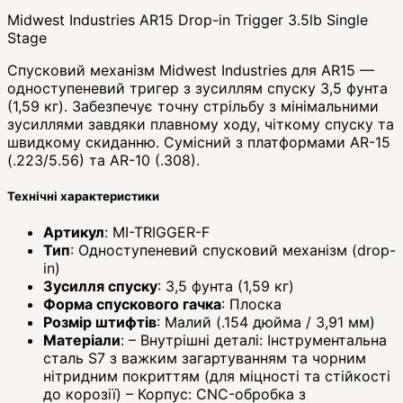
Midwest Industries AR15 Drop-in Trigger 3.5lb Single
Stage
Спусковий механізм Midwest Industries для AR15 —
одноступеневий тригер з зусиллям спуску 3,5 фунта
(1,59 кг). Забезпечує точну стрільбу з мінімальними
зусиллями завдяки плавному ходу, чіткому спуску та
швидкому скиданню. Сумісний з платформами AR-15
(.223/5.56) та AR-10 (.308).
Технічні характеристики
Артикул
: MI-TRIGGER-F
Тип
: Одноступеневий спусковий механізм (drop-
in)
Зусилля спуску
: 3,5 фунта (1,59 кг)
Форма спускового гачка
: Плоска
Розмір штифтів
: Малий (.154 дюйма / 3,91 мм)
Матеріали
: – Внутрішні деталі: Інструментальна
сталь S7 з важким загартуванням та чорним
нітридним покриттям (для міцності та стійкості
до корозії) – Корпус: CNC-обробка з