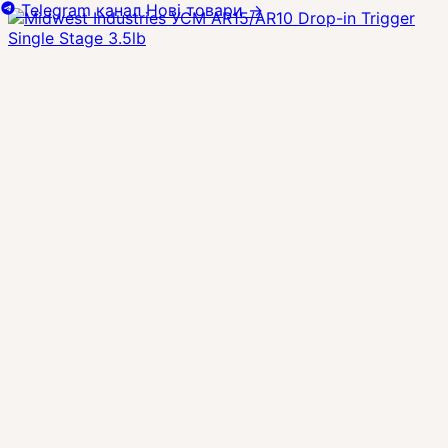
Telegram канал
Нові товари
→