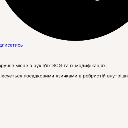
дписатись
ручне місце в руків’ях SCG та їх модифікаціях.
іксується посадковими язичками в ребристій внутрішн