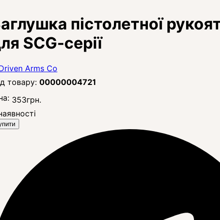
аглушка пістолетної рукоят
ля SCG‑серії
00000004721
на:
353
грн.
наявності
упити