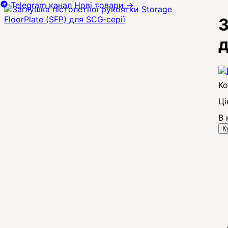
Telegram канал
Нові товари
→
З
д
Ці
В 
К