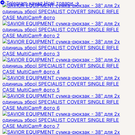
Telegram канал
Нові товари
→