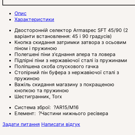
Опис
Характеристики
Двосторонній селектор Armaspec SFT 45/90 (2
варіанти встановлення: 45 і 90 градусів)
Кнопка скидання затримки затвора з осьовим
піном і пружиною
Полегшені піни з'єднання апера та ловера
Підпірні піни з нержавіючої сталі із пружинами
Поліпшена скоба спускового гачка
Стопірний пін буфера з нержавіючої сталі з
пружиною
Важіль скидання магазину з покращеною
кнопкою та пружиною
Шестигранник, Torx
Система зброї:
?
AR15/M16
Елемент:
?
Частини нижнього ресівера
Задати питання
Написати відгук