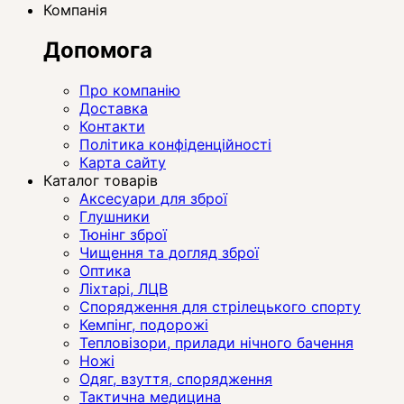
Компанія
Допомога
Про компанію
Доставка
Контакти
Політика конфіденційності
Карта сайту
Каталог товарів
Аксесуари для зброї
Глушники
Тюнінг зброї
Чищення та догляд зброї
Оптика
Ліхтарі, ЛЦВ
Спорядження для стрілецького спорту
Кемпінг, подорожі
Тепловізори, прилади нічного бачення
Ножі
Одяг, взуття, спорядження
Тактична медицина