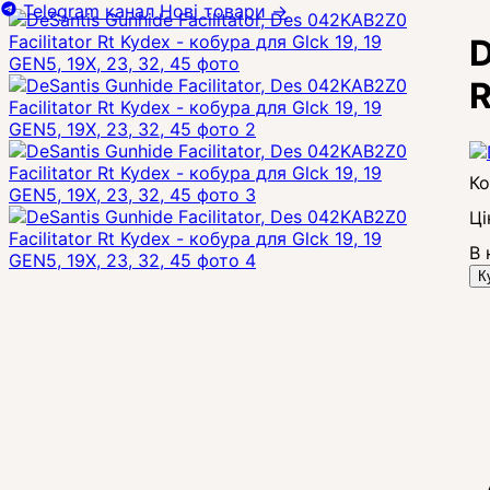
Telegram канал
Нові товари
→
D
R
Ці
В 
К