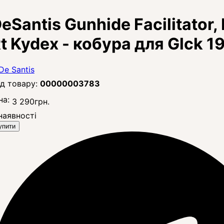
eSantis Gunhide Facilitator
t Kydex - кобура для Glck 19
00000003783
на:
3 290
грн.
наявності
упити