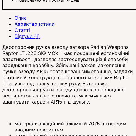
Опис
Характеристики
Статті
Відгуки (1)
Двостороння ручка взводу затвора Radian Weapons
Raptor LT .223 SIG MCX - має покращені ергономічні
властивості, дозволяє застосовувати різні способи
заряджання карабіну. Збільшені важелі захоплення
ручки взводу AR15 розташовані симетрично, завдяки
особливій конструкції стопорного механізму Raptor
LT зручна під праву та ліву руку. Установка
двосторонньої ручки взводу дозволяє повноцінно
вести вогонь з лівого плеча та максимально
адаптувати карабін AR15 під шульгу.
матеріал: авіаційний алюміній 7075 з твердим
анодним покриттям
симетричний стопорний механізм закривання