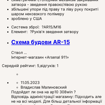
затвора - зведення правою/лівою рукою
збільшені упори під праву та ліву руку покриті
шаром нековзкого полімеру
зроблено у США
Система зброї:
?
AR15/M16
Елемент:
?
Руків'я зведення затвору
Схема будови AR-15
Ствол ...
Інтернет-магазин «Arsenal 911»
Середній рейтинг:
5
,відгуків:
1
11.05.2023
Владислав Малиновский
Подойдет ли она на ар10 308win ?
Відповідь адміністрації магазину:
Підходить але
не на всі моделі. Для більш детальної інформації