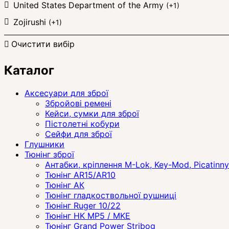
United States Department of the Army
(+1)
Zojirushi
(+1)
Очистити вибір
Каталог
Аксесуари для зброї
Збройові ремені
Кейси, сумки для зброї
Пістолетні кобури
Сейфи для зброї
Глушники
Тюнінг зброї
Антабки, кріплення M-Lok, Key-Mod, Picatinny
Тюнінг AR15/AR10
Тюнінг АК
Тюнінг гладкоствольної рушниці
Тюнінг Ruger 10/22
Тюнінг HK MP5 / MKE
Тюнінг Grand Power Stribog