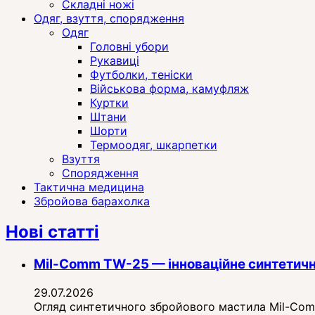
Складні ножі
Одяг, взуття, спорядження
Одяг
Головні убори
Рукавиці
Футболки, теніски
Військова форма, камуфляж
Куртки
Штани
Шорти
Термоодяг, шкарпетки
Взуття
Спорядження
Тактична медицина
Збройова барахолка
Нові статті
Mil-Comm TW-25 — інноваційне синтетичн
29.07.2026
Огляд синтетичного збройового мастила Mil-Comm 