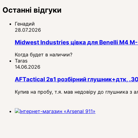
Останні відгуки
Генадий
28.07.2026
Midwest Industries цівка для Benelli M4
Когда будет в наличии?
Taras
14.06.2026
AFTactical 2в1 розбірний глушник+дтк, .3
Купив на пробу, т.я. мав недовіру до глушника з 