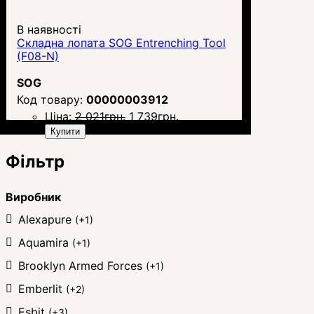
В наявності
Складна лопата SOG Entrenching Tool
(F08-N)
SOG
00000003912
Ціна:
2 021
грн.
1 739
грн.
Купити
Фільтр
Виробник
Alexapure
(+1)
Aquamira
(+1)
Brooklyn Armed Forces
(+1)
Emberlit
(+2)
Esbit
(+3)