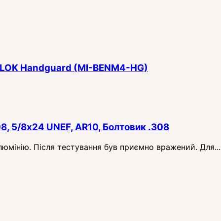
 M-LOK Handguard (MI-BENM4-HG)
08, 5/8x24 UNEF, AR10, Болтовик .308
алюмінію. Після тестування був приємно вражений. Для...