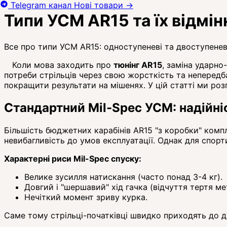
Telegram канал
Нові товари
→
Типи УСМ AR15 та їх відмін
Все про типи УСМ AR15: одноступеневі та двоступеневі
Коли мова заходить про
тюнінг AR15
, заміна ударно
потреби стрільців через свою жорсткість та непередб
покращити результати на мішенях. У цій статті ми роз
Стандартний Mil-Spec УСМ: надійні
Більшість бюджетних карабінів AR15 "з коробки" комп
невибагливість до умов експлуатації. Однак для спорт
Характерні риси Mil-Spec спуску:
Велике зусилля натискання (часто понад 3-4 кг).
Довгий і "шершавий" хід гачка (відчуття тертя ме
Нечіткий момент зриву курка.
Саме тому стрільці-початківці швидко приходять до 