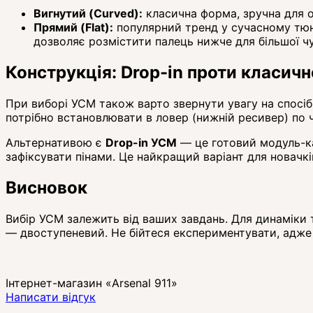
Вигнутий (Curved):
класична форма, зручна для о
Прямий (Flat):
популярний тренд у сучасному тюні
дозволяє розмістити палець нижче для більшої чу
Конструкція: Drop-in проти класич
При виборі УСМ також варто звернути увагу на спосіб
потрібно встановлювати в ловер (нижній ресивер) по ч
Альтернативою є
Drop-in УСМ
— це готовий модуль-кас
зафіксувати пінами. Це найкращий варіант для новачкі
Висновок
Вибір УСМ залежить від ваших завдань. Для динаміки т
— двоступеневий. Не бійтеся експериментувати, адже 
Інтернет-магазин «Arsenal 911»
Написати відгук