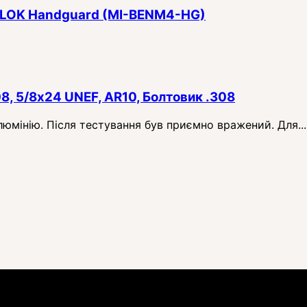
 M-LOK Handguard (MI-BENM4-HG)
08, 5/8x24 UNEF, AR10, Болтовик .308
алюмінію. Після тестування був приємно вражений. Для...