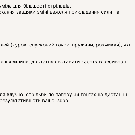
іла для більшості стрільців.
кання завдяки зміні важеля прикладання сили та
ей (курок, спусковий гачок, пружини, розмикач), які
ені хвилини: достатньо вставити касету в ресивер і
я влучної стрільби по паперу чи гонгах на дистанції
езультативність вашої зброї.