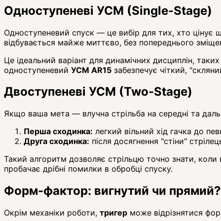
Одноступеневі УСМ (Single-Stage)
Одноступеневий спуск — це вибір для тих, хто цінує шв
відбувається майже миттєво, без попереднього зміще
Це ідеальний варіант для динамічних дисциплін, таких 
одноступеневий
УСМ AR15
забезпечує чіткий, "скляни
Двоступеневі УСМ (Two-Stage)
Якщо ваша мета — влучна стрільба на середні та дальн
Перша сходинка:
легкий вільний хід гачка до певн
Друга сходинка:
після досягнення "стіни" стріле
Такий алгоритм дозволяє стрільцю точно знати, коли 
пробачає дрібні помилки в обробці спуску.
Форм-фактор: вигнутий чи прямий?
Окрім механіки роботи,
тригер
може відрізнятися фо