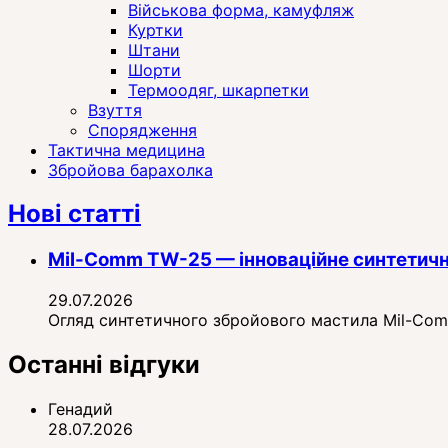
Військова форма, камуфляж
Куртки
Штани
Шорти
Термоодяг, шкарпетки
Взуття
Спорядження
Тактична медицина
Збройова барахолка
Нові статті
Mil-Comm TW-25 — інноваційне синтетичн
29.07.2026
Огляд синтетичного збройового мастила Mil-Comm 
Останні відгуки
Генадий
28.07.2026