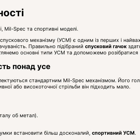
ності
, Mil-Spec та спортивні моделі.
-спускового механізму (УСМ) є одним із перших і найв
ачуваність. Правильно підібраний
спусковий гачок
здатн
глянемо основні типи УСМ та допоможемо розібратися в 
сть понад усе
лектуються стандартним Mil-Spec механізмом. Його гол
ивної або високоточної стрільби він підходить мало.
талу об метал).
думки встановити більш досконалий,
спортивний УСМ
.