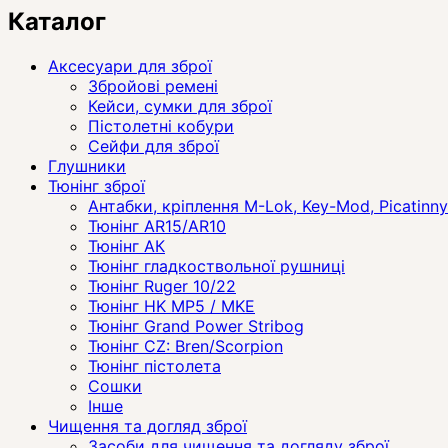
Каталог
Аксесуари для зброї
Збройові ремені
Кейси, сумки для зброї
Пістолетні кобури
Сейфи для зброї
Глушники
Тюнінг зброї
Антабки, кріплення M-Lok, Key-Mod, Picatinny
Тюнінг AR15/AR10
Тюнінг АК
Тюнінг гладкоствольної рушниці
Тюнінг Ruger 10/22
Тюнінг HK MP5 / MKE
Тюнінг Grand Power Stribog
Тюнінг CZ: Bren/Scorpion
Тюнінг пістолета
Сошки
Інше
Чищення та догляд зброї
Засоби для чищення та догляду зброї