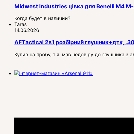
Midwest Industries цівка для Benelli M4
Когда будет в наличии?
Taras
14.06.2026
AFTactical 2в1 розбірний глушник+дтк, .3
Купив на пробу, т.я. мав недовіру до глушника з 