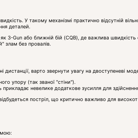
идкість. У такому механізмі практично відсутній вільни
ння деталей.
як 3-Gun або ближній бій (CQB), де важлива швидкість с
й" злам без провалів.
і дистанції, варто звернути увагу на двоступеневі моде
ого упору (так званої "стіни").
ць прикладає невелике додаткове зусилля для здійснення
відбудеться постріл, що критично важливо для високото
рмою: