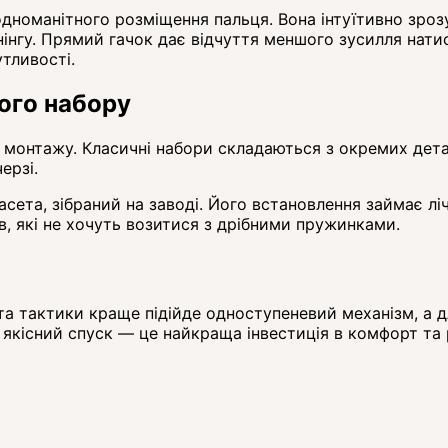
дноманітного розміщення пальця. Вона інтуїтивно зрозум
нгу. Прямий гачок дає відчуття меншого зусилля натис
тливості.
ного набору
 монтажу. Класичні набори складаються з окремих детал
ерзі.
ета, зібраний на заводі. Його встановлення займає ліч
в, які не хочуть возитися з дрібними пружинками.
а тактики краще підійде одноступеневий механізм, а дл
якісний спуск — це найкраща інвестиція в комфорт та р