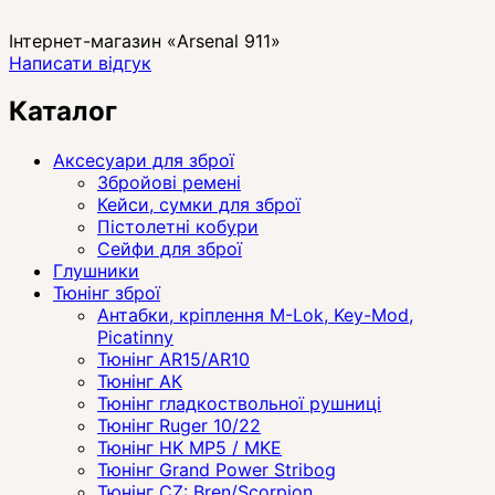
Інтернет-магазин «Arsenal 911»
Написати відгук
Каталог
Аксесуари для зброї
Збройові ремені
Кейси, сумки для зброї
Пістолетні кобури
Сейфи для зброї
Глушники
Тюнінг зброї
Антабки, кріплення M-Lok, Key-Mod,
Picatinny
Тюнінг AR15/AR10
Тюнінг АК
Тюнінг гладкоствольної рушниці
Тюнінг Ruger 10/22
Тюнінг HK MP5 / MKE
Тюнінг Grand Power Stribog
Тюнінг CZ: Bren/Scorpion