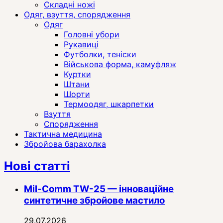
Складні ножі
Одяг, взуття, спорядження
Одяг
Головні убори
Рукавиці
Футболки, теніски
Військова форма, камуфляж
Куртки
Штани
Шорти
Термоодяг, шкарпетки
Взуття
Спорядження
Тактична медицина
Збройова барахолка
Нові статті
Mil-Comm TW-25 — інноваційне
синтетичне збройове мастило
29.07.2026