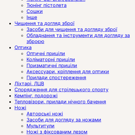
Тюнінг пістолета
Сошки
Інше
Чищення та догляд зброї
Засоби для чищення та догляду зброї
Обладнання та інструменти для догляду за
зброєю
Оптика
Оптичні приціли
Коліматорні приціли
Призматичні приціли
Аксессуари, кріплення для оптики
Прилади спостереження
Ліхтарі, ЛЦВ
Спорядження для стрілецького спорту
Кемпінг, подорожі
Тепловізори, прилади нічного бачення
Ножі
Авторські ножі
Засоби для догляду за ножами
Мультитули
Ножі з фіксованим лезом