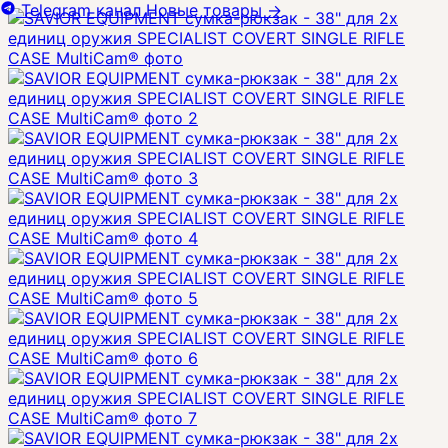
Telegram канал
Новые товары
→