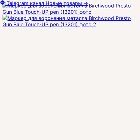
Telegram канал
Новые товары
→