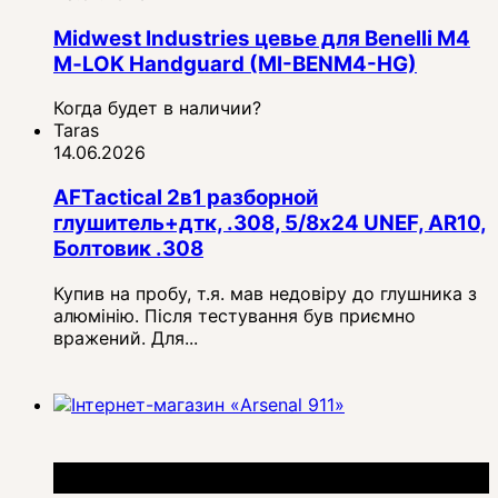
Midwest Industries цевье для Benelli M4
M‑LOK Handguard (MI-BENM4-HG)
Когда будет в наличии?
Taras
14.06.2026
AFTactical 2в1 разборной
глушитель+дтк, .308, 5/8x24 UNEF, AR10,
Болтовик .308
Купив на пробу, т.я. мав недовіру до глушника з
алюмінію. Після тестування був приємно
вражений. Для...