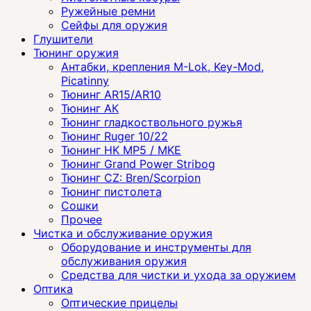
Ружейные ремни
Сейфы для оружия
Глушители
Тюнинг оружия
Антабки, крепления M-Lok, Key-Mod,
Picatinny
Тюнинг AR15/AR10
Тюнинг АК
Тюнинг гладкоствольного ружья
Тюнинг Ruger 10/22
Тюнинг HK MP5 / MKE
Тюнинг Grand Power Stribog
Тюнинг CZ: Bren/Scorpion
Тюнинг пистолета
Сошки
Прочее
Чистка и обслуживание оружия
Оборудование и инструменты для
обслуживания оружия
Средства для чистки и ухода за оружием
Оптика
Оптические прицелы