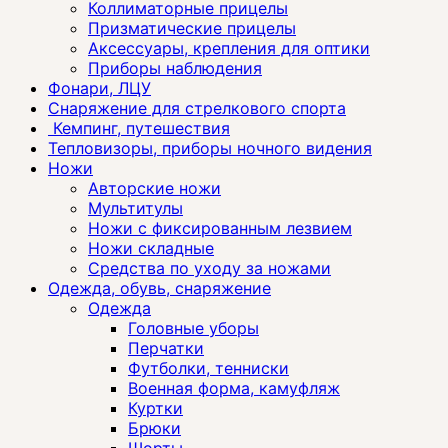
Коллиматорные прицелы
Призматические прицелы
Аксессуары, крепления для оптики
Приборы наблюдения
Фонари, ЛЦУ
Снаряжение для стрелкового спорта
Кемпинг, путешествия
Тепловизоры, приборы ночного видения
Ножи
Авторские ножи
Мультитулы
Ножи с фиксированным лезвием
Ножи складные
Средства по уходу за ножами
Одежда, обувь, снаряжение
Одежда
Головные уборы
Перчатки
Футболки, тенниски
Военная форма, камуфляж
Куртки
Брюки
Шорты